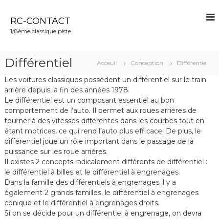
A
l
RC-CONTACT
l
1/8ème classique piste
e
r
a
Différentiel
Acceuil
Conception
Différentiel
u
c
Les voitures classiques possèdent un différentiel sur le train
o
arrière depuis la fin des années 1978.
n
Le différentiel est un composant essentiel au bon
t
comportement de l’auto. Il permet aux roues arrières de
e
tourner à des vitesses différentes dans les courbes tout en
n
étant motrices, ce qui rend l’auto plus efficace. De plus, le
u
différentiel joue un rôle important dans le passage de la
puissance sur les roue arrières.
Il existes 2 concepts radicalement différents de différentiel :
le différentiel à billes et le différentiel à engrenages.
Dans la famille des différentiels à engrenages il y a
également 2 grands familles, le différentiel à engrenages
conique et le différentiel à engrenages droits.
Si on se décide pour un différentiel à engrenage, on devra