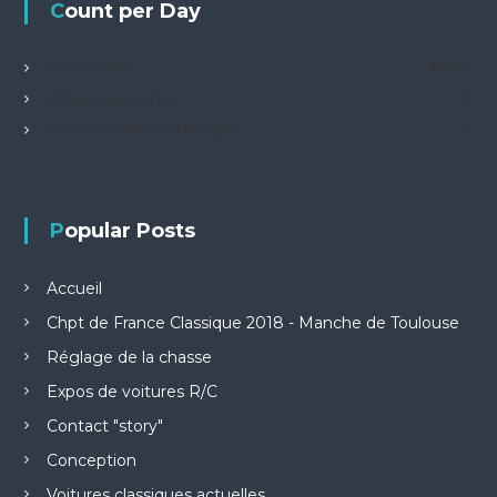
Count per Day
é
g
o
Visiteurs Total:
183549
r
Visiteurs aujourd'hui:
14
i
Visiteur actuellement en ligne:
0
e
s
Popular Posts
Accueil
Chpt de France Classique 2018 - Manche de Toulouse
Réglage de la chasse
Expos de voitures R/C
Contact "story"
Conception
Voitures classiques actuelles