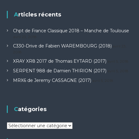
Articles récents
Chpt de France Classique 2018 – Manche de Toulouse
avril 23, 2018
C330-Drive de Fabien WAREMBOURG (2018)
avril 23,
2018
XRAY XR8 2017 de Thomas EYTARD (2017)
avril 5, 2018
SERPENT 988 de Damien THIRION (2017)
avril 5, 2018
MRX6 de Jeremy CASSAGNE (2017)
avril 5, 2018
Catégories
C
a
t