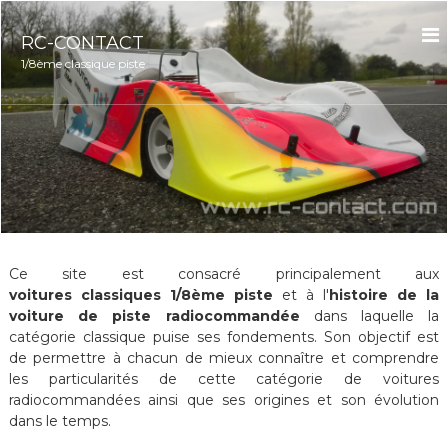
A
l
RC-CONTACT
l
1/8ème classique piste
e
r
a
u
c
o
n
t
e
n
Ce site est consacré principalement aux
u
voitures classiques 1/8ème piste
et à l'
histoire de la
voiture de piste radiocommandée
dans laquelle la
catégorie classique puise ses fondements. Son objectif est
de permettre à chacun de mieux connaître et comprendre
les particularités de cette catégorie de voitures
radiocommandées ainsi que ses origines et son évolution
dans le temps.