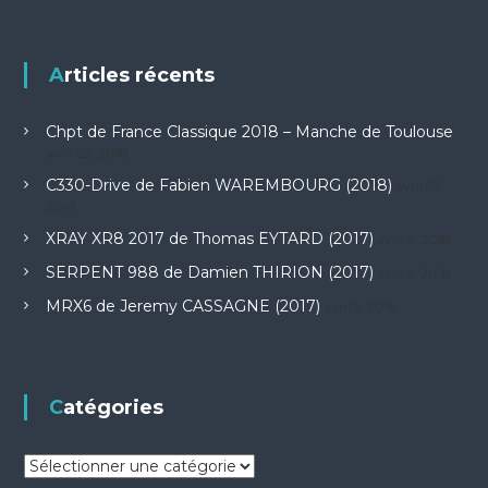
Articles récents
Chpt de France Classique 2018 – Manche de Toulouse
avril 23, 2018
C330-Drive de Fabien WAREMBOURG (2018)
avril 23,
2018
XRAY XR8 2017 de Thomas EYTARD (2017)
avril 5, 2018
SERPENT 988 de Damien THIRION (2017)
avril 5, 2018
MRX6 de Jeremy CASSAGNE (2017)
avril 5, 2018
Catégories
C
a