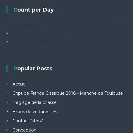
t
Count per Day
é
g
o
Visiteurs Total:
183675
r
Visiteurs aujourd'hui:
26
i
Visiteur actuellement en ligne:
0
e
s
Popular Posts
Accueil
Chpt de France Classique 2018 - Manche de Toulouse
Réglage de la chasse
Expos de voitures R/C
Contact "story"
Conception